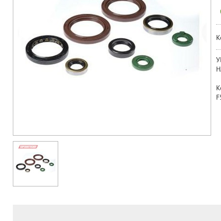
К
У
Н
К
F