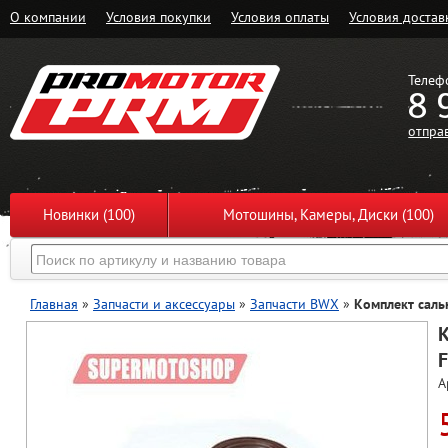
О компании
Условия покупки
Условия оплаты
Условия достав
Телеф
8 
отпра
Новинки (100)
Мотошины, Камеры, Диски (100)
Главная
»
Запчасти и аксессуары
»
Запчасти BWX
»
Комплект саль
К
F
А