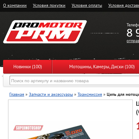
О компании
Условия покупки
Условия оплаты
Условия достав
Телеф
8 
отпра
Новинки (100)
Мотошины, Камеры, Диски (100)
Главная
»
Запчасти и аксессуары
»
Трансмиссия
»
Цепь для мотоци
Ц
(