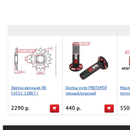
Звезда ведущая RK
Грипсы руля PROTAPER
Масл
C4551-13BK7 (
чёрный/красный
мото
JTF1344.13SC )
2290 р.
440 р.
550