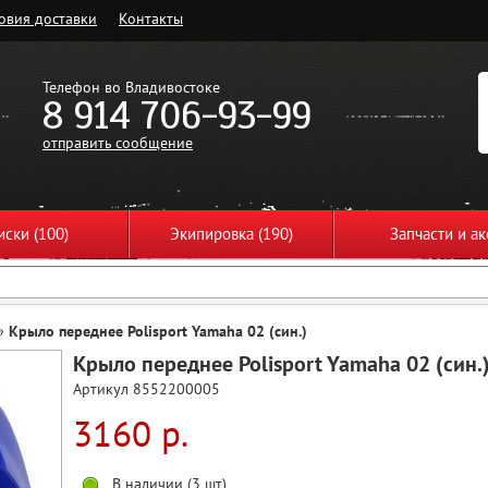
овия доставки
Контакты
Телефон во Владивостоке
8 914 706-93-99
отправить сообщение
ски (100)
Экипировка (190)
Запчасти и ак
»
Крыло переднее Polisport Yamaha 02 (син.)
Крыло переднее Polisport Yamaha 02 (син.
Артикул 8552200005
3160 р.
В наличии (3 шт)