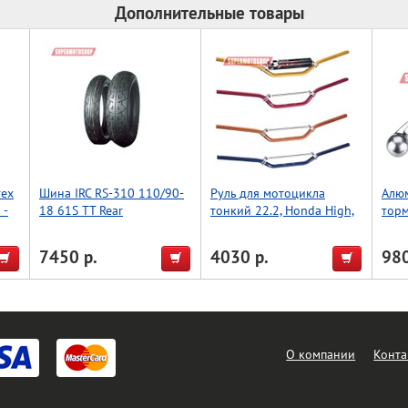
Дополнительные товары
rex
Шина IRC RS-310 110/90-
Руль для мотоцикла
Алю
 -
18 61S TT Rear
тонкий 22.2, Honda High,
тор
Accel (Taiwan) зеленый
WR/Y
(Tai
7450 р.
4030 р.
980
О компании
Конта