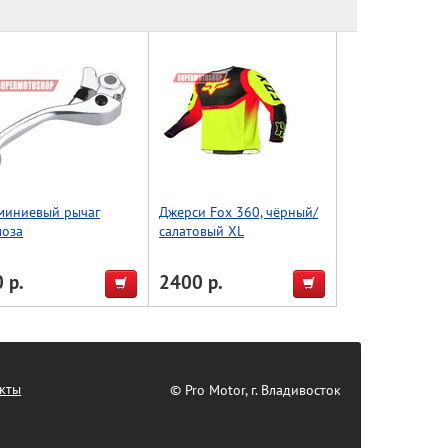
миниевый рычаг
Джерси Fox 360, чёрный/
моза
салатовый XL
Z/YZF/KX/KLX, Accel
wan)
 р.
2400 р.
кты
© Pro Motor, г. Владивосток