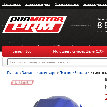
О компании
Условия покупки
Условия оплаты
Условия достав
Телеф
8 
отпра
Новинки (100)
Мотошины, Камеры, Диски (100)
Главная
»
Запчасти и аксессуары
»
Пластик / Зеркала
»
Крыло задн
К
(