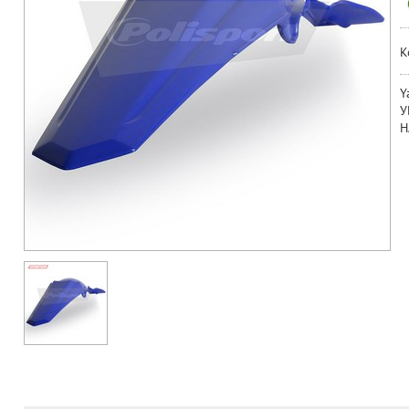
К
Y
У
Н