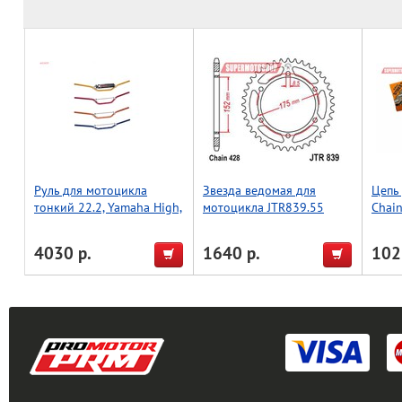
Руль для мотоцикла
Звезда ведомая для
Цепь
тонкий 22.2, Yamaha High,
мотоцикла JTR839.55
Chain
Accel (Taiwan) титан
Ring)
4030 р.
1640 р.
102