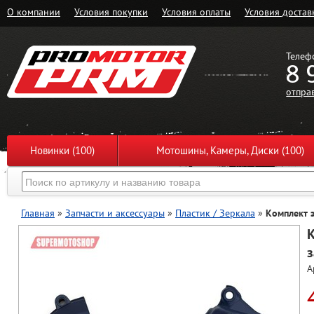
О компании
Условия покупки
Условия оплаты
Условия достав
Телеф
8 
отпра
Новинки (100)
Мотошины, Камеры, Диски (100)
Главная
»
Запчасти и аксессуары
»
Пластик / Зеркала
»
Комплект з
з
А