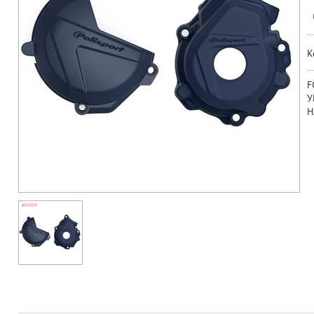
К
F
У
Н