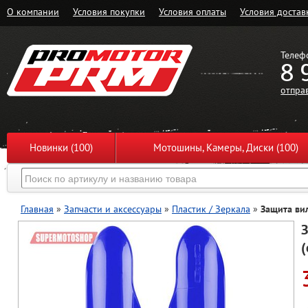
О компании
Условия покупки
Условия оплаты
Условия достав
Телеф
8 
отпра
Новинки (100)
Мотошины, Камеры, Диски (100)
Главная
»
Запчасти и аксессуары
»
Пластик / Зеркала
»
Защита вил
З
(