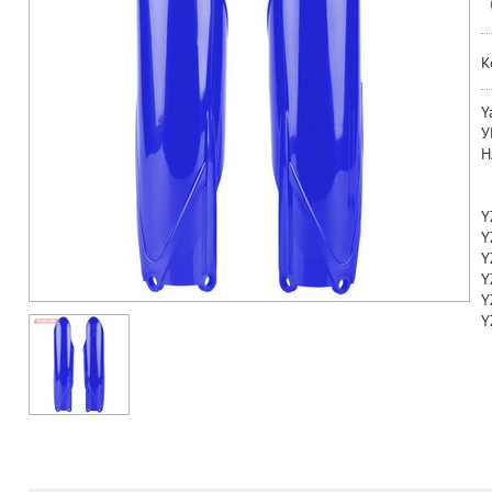
К
Y
У
Н
Y
Y
Y
Y
Y
Y