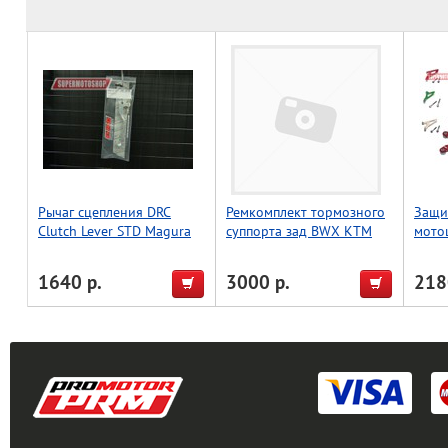
Рычаг сцепления DRC
Ремкомплект тормозного
Защи
Clutch Lever STD Magura
суппорта зад BWX KTM
мото
KTM-'08, Husky
EXC-F350/450/500 17-22
зелен
(18-3079)
1640 р.
3000 р.
218