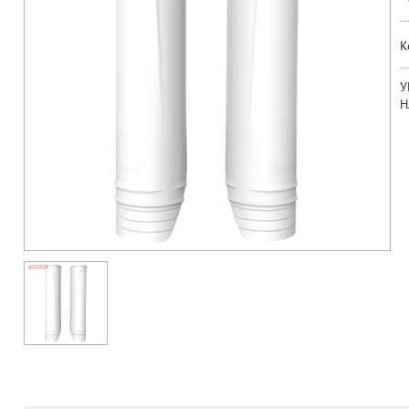
К
У
Н