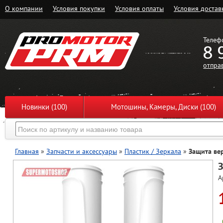
О компании
Условия покупки
Условия оплаты
Условия достав
Телеф
8 
отпра
Новинки (100)
Мотошины, Камеры, Диски (100)
Главная
»
Запчасти и аксессуары
»
Пластик / Зеркала
»
Защита вер
З
А