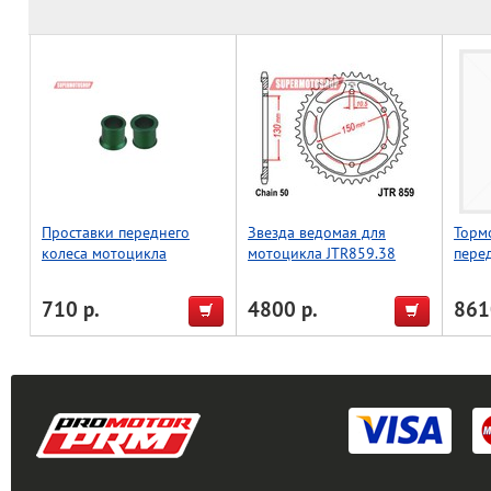
Проставки переднего
Звезда ведомая для
Торм
колеса мотоцикла
мотоцикла JTR859.38
пере
KX250/250F/450F,
Yama
зеленый, Accel (Taiwan)
710 р.
4800 р.
861