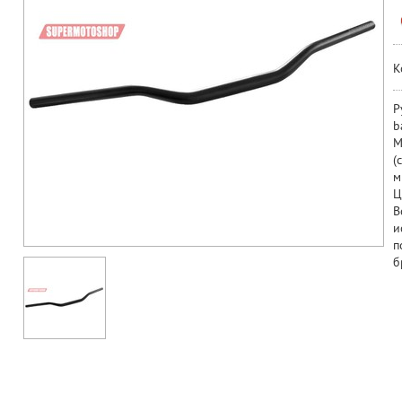
К
Р
b
М
(
м
Ц
В
и
п
б