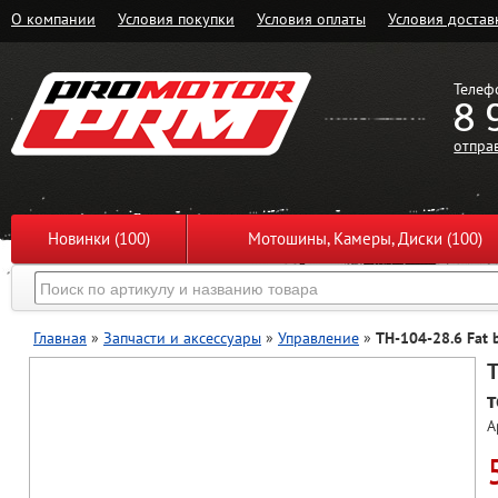
О компании
Условия покупки
Условия оплаты
Условия достав
Телеф
8 
отпра
Новинки (100)
Мотошины, Камеры, Диски (100)
Главная
»
Запчасти и аксессуары
»
Управление
»
TH-104-28.6 Fat 
T
т
А