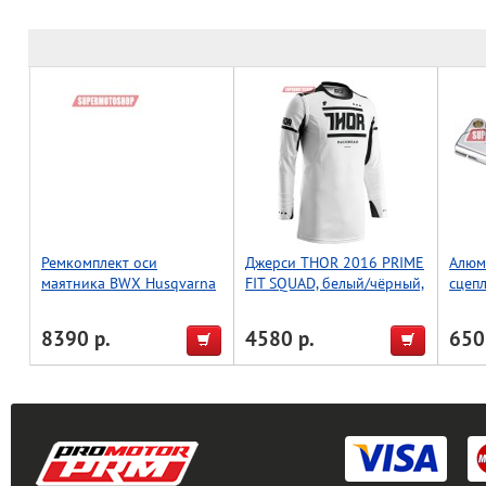
Ремкомплект оси
Джерси THOR 2016 PRIME
Алюм
маятника BWX Husqvarna
FIT SQUAD, белый/чёрный,
сцеп
CR250 93-04, WR125 96-
размер XL
CR/CR
08,WR250 96-13 (28-1119)
8390 р.
4580 р.
650