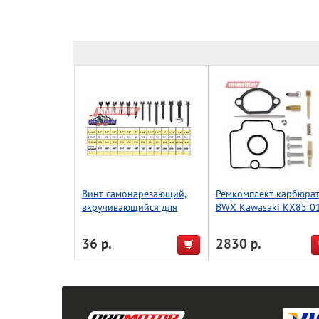
Винт самонарезающий,
Ремкомплект карбюра
вкручивающийся для
BWX Kawasaki KX85 0
мотоцикла KOLD KUTTER
(26-1396)
25,4мм (1,0) М12
36 р.
2830 р.