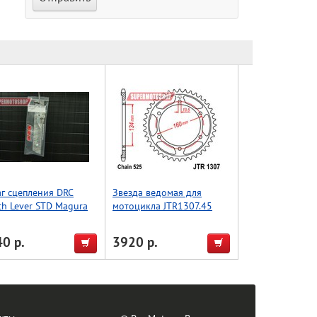
г сцепления DRC
Звезда ведомая для
ch Lever STD Magura
мотоцикла JTR1307.45
'08, Husky
0 р.
3920 р.