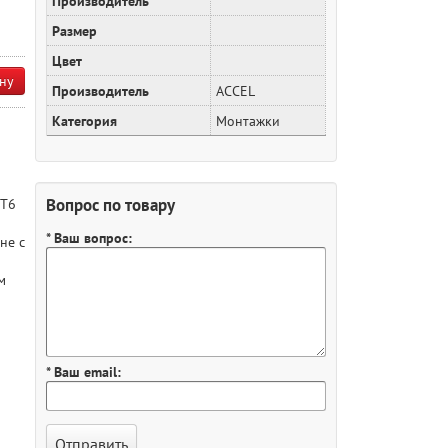
Производитель
Размер
Цвет
ну
Производитель
ACCEL
Категория
Монтажки
Вопрос по товару
-T6
* Ваш вопрос:
не с
м
* Ваш email: