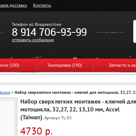
овия доставки
Контакты
Телефон во Владивостоке
8 914 706-93-99
отправить сообщение
ски (100)
Экипировка (190)
Запчасти и ак
возка
»
Набор сверхлегких монтажек - ключей для мотоцикла, 32,27, 22
Набор сверхлегких монтажек - ключей дл
мотоцикла, 32,27, 22, 13,10 мм, Accel
(Taiwan)
, Артикул TL-03
4730 р.