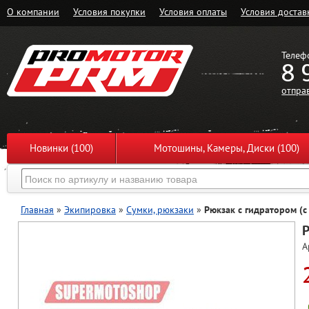
О компании
Условия покупки
Условия оплаты
Условия достав
Телеф
8 
отпра
Новинки (100)
Мотошины, Камеры, Диски (100)
Главная
»
Экипировка
»
Сумки, рюкзаки
»
Рюкзак с гидратором (с
Р
А