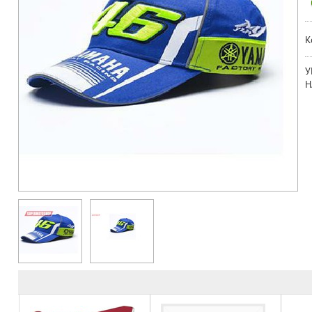
К
У
Н