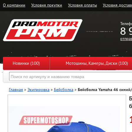
О компании
Условия покупки
Условия оплаты
Условия достав
Телеф
8 
отпра
Новинки (100)
Мотошины, Камеры, Диски (100)
Главная
»
Экипировка
»
Бейсболка
»
Бейсболка Yamaha 46 синий
Б