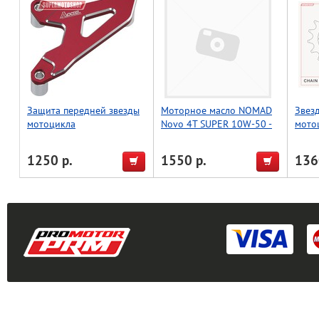
Защита передней звезды
Моторное масло NOMAD
Звез
мотоцикла
Novo 4T SUPER 10W-50 -
мото
CRF150/450R/X, красный,
1л.
(JTF1
Accel (Taiwan)
1250 р.
1550 р.
136