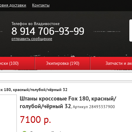
овия доставки
Контакты
Телефон во Владивостоке
8 914 706-93-99
отправить сообщение
ски (100)
Экипировка (190)
Запчасти и ак
x 180, красный/голубой/чёрный 32
Штаны кроссовые Fox 180, красный/
голубой/чёрный 32
, Артикул 28493337900
7100 р.