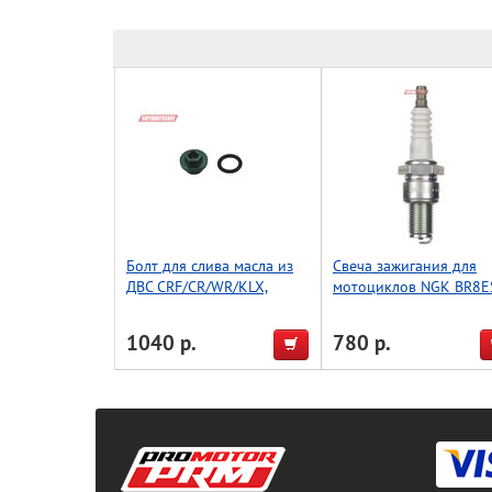
Болт для слива масла из
Свеча зажигания для
ДВС CRF/CR/WR/KLX,
мотоциклов NGK BR8E
зеленый, Accel (Taiwan)
5422
1040 р.
780 р.