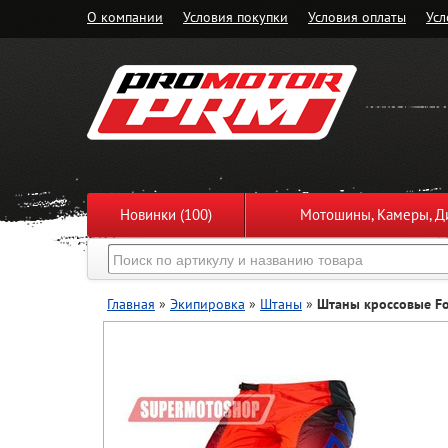
О компании
Условия покупки
Условия оплаты
Усл
Новинки (100)
Мотошины, Камеры, Ди
Главная
»
Экипировка
»
Штаны
»
Штаны кроссовые Fo