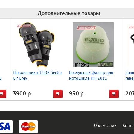
Дополнительные товары
Наколенники THOR Sector
Воздушный фильтр для
Защ
S
GP Grey
мотоцикла HFF2012
гене
YZ12
3900 р.
930 р.
207
О компании
Конта