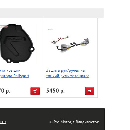
ита крышки
Защита рук/ручек на
ратора Polisport
тонкий руль мотоцикла
5 (05->) (черн.)
22.2 с лопухами, прямой
тип, серебро, Accel
0 р.
5450 р.
(Taiwan)
кты
© Pro Motor, г. Владивосток