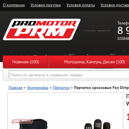
О компании
Условия покупки
Условия оплаты
Условия достав
Телеф
8 
отпра
Новинки (100)
Мотошины, Камеры, Диски (100)
Главная
»
Экипировка
»
Перчатки
»
Перчатки кроссовые Fox Dirt
П