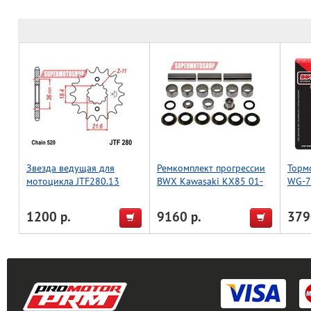
Звезда ведущая для
Ремкомплект прогрессии
Торм
мотоцикла JTF280.13
BWX Kawasaki KX85 01-
WG-7
22, KX100 98-21, KX112
LMP2
2022 (27-1014)
FA14
1200 р.
9160 р.
379