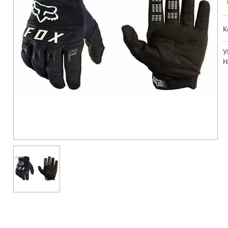
К
У
Н