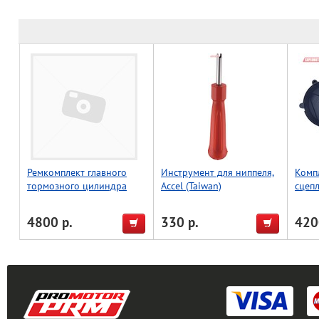
Ремкомплект главного
Инструмент для ниппеля,
Комп
тормозного цилиндра
Accel (Taiwan)
сцеп
WRP KTM EXC-F350 14-22,
зажиг
SXF250/350/450 14-22
FC250
4800 р.
330 р.
420
18-1035