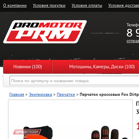
О компании
Условия покупки
Условия оплаты
Условия достав
Телеф
8 
отпра
Новинки (100)
Мотошины, Камеры, Диски (100)
Главная
»
Экипировка
»
Перчатки
»
Перчатки кроссовые Fox Dirt
П