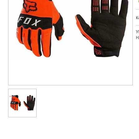
К
У
Н