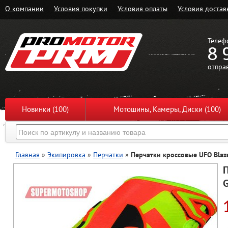
О компании
Условия покупки
Условия оплаты
Условия достав
Телеф
8 
отпра
Новинки (100)
Мотошины, Камеры, Диски (100)
Главная
»
Экипировка
»
Перчатки
»
Перчатки кроссовые UFO Bla
П