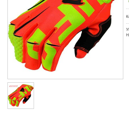
К
У
Н