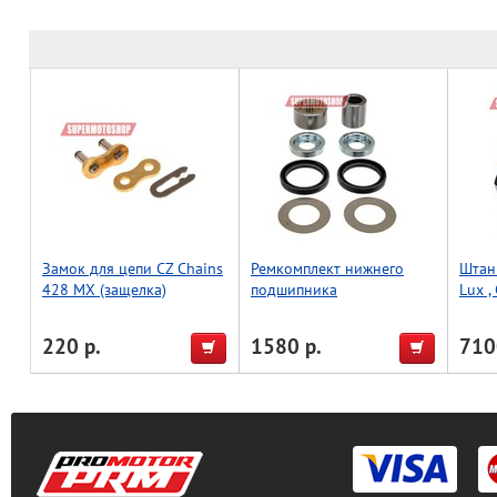
Замок для цепи CZ Chains
Ремкомплект нижнего
Штан
428 MX (защелка)
подшипника
Lux ,
амортизатора BWX Suzuki
RMZ450 10-20,RMX450
220 р.
1580 р.
710
10-10,RMZ250 10 (29-
5063)