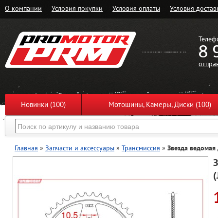
О компании
Условия покупки
Условия оплаты
Условия достав
Телеф
8 
отпра
Новинки (100)
Мотошины, Камеры, Диски (100)
Главная
»
Запчасти и аксессуары
»
Трансмиссия
»
Звезда ведомая
З
(