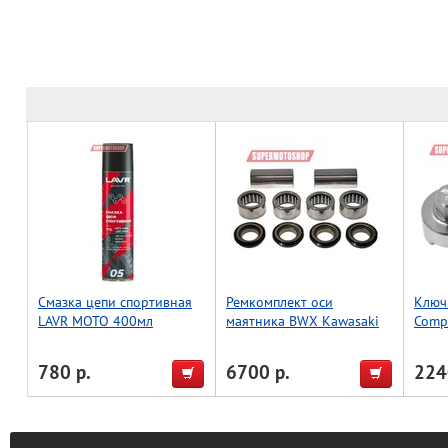
Смазка цепи спортивная
Ремкомплект оси
Ключ
LAVR MOTO 400мл
маятника BWX Kawasaki
Compr
KDX200 95-06, KDX220
Tool 
97-05 (28-1064)
780 р.
6700 р.
224