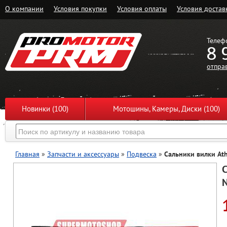
О компании
Условия покупки
Условия оплаты
Условия достав
Телеф
8 
отпра
Новинки (100)
Мотошины, Камеры, Диски (100)
Главная
»
Запчасти и аксессуары
»
Подвеска
»
Сальники вилки At
С