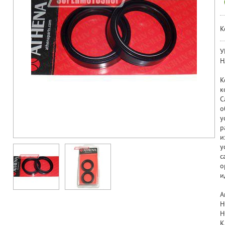
К
У
Н
К
к
С
о
у
р
и
у
с
о
и
А
H
H
K