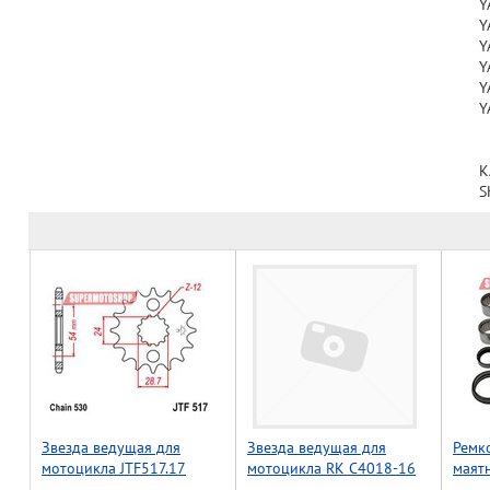
Y
Y
Y
Y
Y
Y
K
S
Звезда ведущая для
Звезда ведущая для
Ремк
мотоцикла JTF517.17
мотоцикла RK C4018-16
маят
(JTF572/569-16)
YFM7