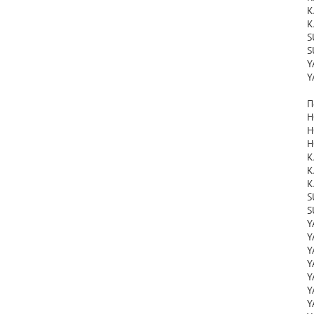
K
K
S
S
Y
Y
П
H
H
H
K
K
K
S
S
Y
Y
Y
Y
Y
Y
Y