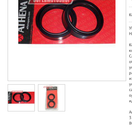
К
У
Н
К
к
С
о
у
р
и
у
с
о
и
А
3
8