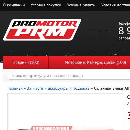
О компании
Условия покупки
Условия оплаты
Условия достав
Телеф
8 
отпра
Новинки (100)
Мотошины, Камеры, Диски (100)
Главная
»
Запчасти и аксессуары
»
Подвеска
»
Сальники вилки At
А