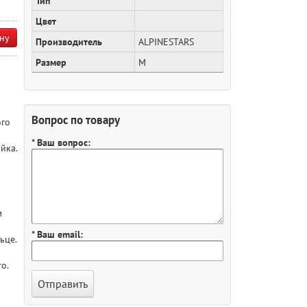
Тип
Цвет
ну
Производитель
ALPINESTARS
Размер
M
Вопрос по товару
ого
* Ваш вопрос:
йка.
м
* Ваш email:
ьце.
o.