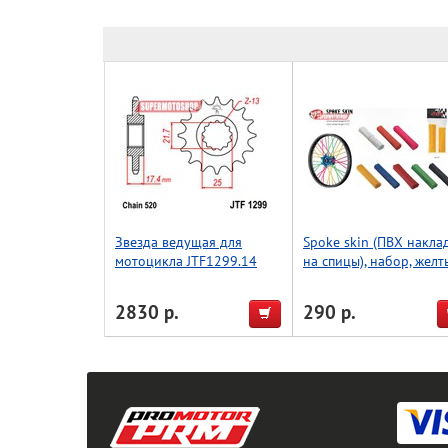
Звезда ведущая для
Spoke skin (ПВХ накла
мотоцикла JTF1299.14
на спицы), набор, желт
Accel (Taiwan)
2830 р.
290 р.