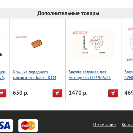
Дополнительные товары
дки
Крышка переднего
Звезда ведущая для
Звез
ый,
тормозного бачка KTM
мотоцикла JTF1905.13
42NC
SX/SX-F/EXC, оранжевый,
Accel (Taiwan)
650 р.
1470 р.
469
О компании
Конта