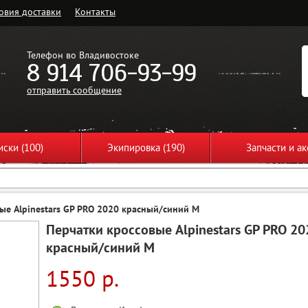
овия доставки
Контакты
Телефон во Владивостоке
8 914 706-93-99
отправить сообщение
ски (100)
Экипировка (190)
Запчасти и ак
ые Alpinestars GP PRO 2020 красный/синий M
Перчатки кроссовые Alpinestars GP PRO 20
красный/синий M
1550 р.