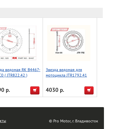
да ведомая RK B4467-
Звезда ведомая для
0 ( JTR822.42 )
мотоцикла JTR1792.41
0 р.
4030 р.
кты
© Pro Motor, г. Владивосток