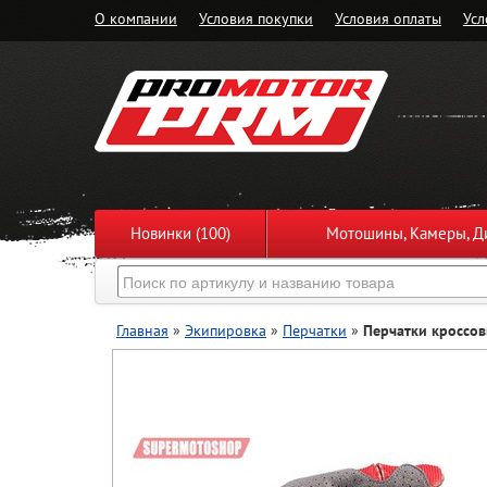
О компании
Условия покупки
Условия оплаты
Усл
Новинки (100)
Мотошины, Камеры, Ди
Главная
»
Экипировка
»
Перчатки
»
Перчатки кроссов