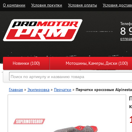
О компании
Условия покупки
Условия оплаты
Условия достав
Телеф
8 
отпра
Новинки (100)
Мотошины, Камеры, Диски (100)
Главная
»
Экипировка
»
Перчатки
»
Перчатки кроссовые Alpinest
П