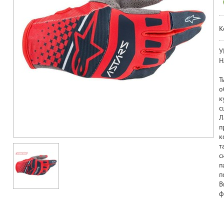
К
У
Н
Т
о
к
с
Л
п
к
т
с
п
п
В
ф