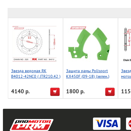
Звезда ведомая RK
Защита рамы Polisport
Звез
B4012-42NC0 ( JTR210.42 )
KX450F (09-18) (зелен.)
мото
4140 р.
1800 р.
115