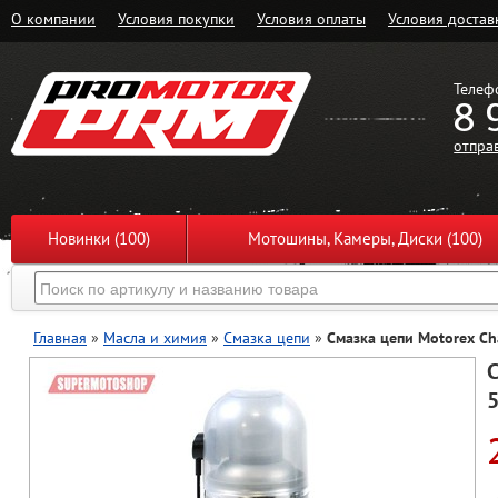
О компании
Условия покупки
Условия оплаты
Условия достав
Телеф
8 
отпра
Новинки (100)
Мотошины, Камеры, Диски (100)
Главная
»
Масла и химия
»
Смазка цепи
»
Смазка цепи Motorex Cha
С