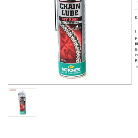
К
С
р
в
ц
с
В
Т