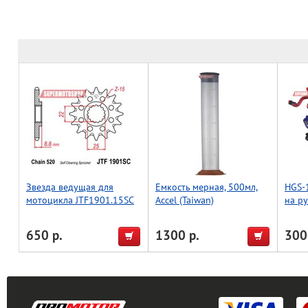
Звезда ведущая для
Емкость мерная, 500мл,
HGS-
мотоцикла JTF1901.15SC
Accel (Taiwan)
на ру
усиле
Accel
650 р.
1300 р.
300