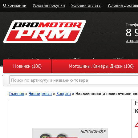
О компании
Условия покупки
Условия оплаты
Условия достав
Телеф
8 
отпра
Новинки (100)
Мотошины, Камеры, Диски (100)
Главная
»
Экипировка
»
Защита
»
Наколенники и налокотники ко
Н