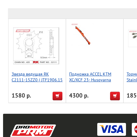
Звезда ведущая RK
Подножка ACCEL KTM
Торм
C2111-15ZZ0 ( JTF1906.15
XC/XCF 23- Husqvarna
Stain
)
FX/TX 23- A46003023044
2pcs
Оранжевая
1580 р.
4300 р.
185