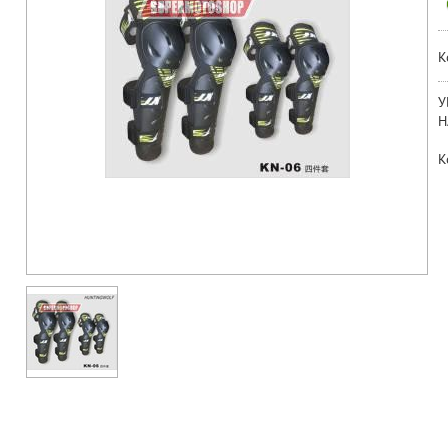
К
У
Н
К