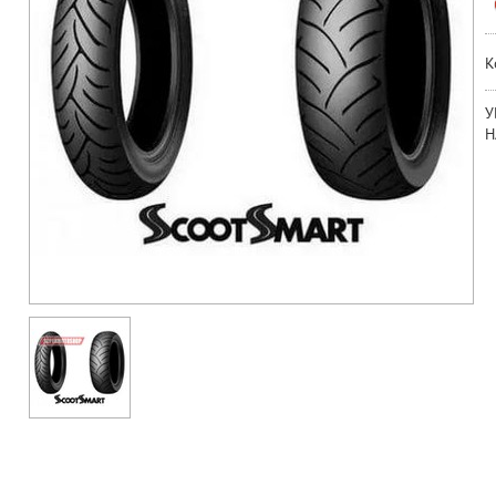
К
У
Н