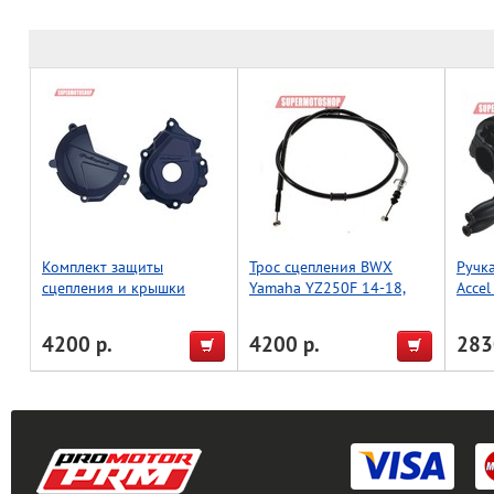
Комплект защиты
Трос сцепления BWX
Ручка
сцепления и крышки
Yamaha YZ250F 14-18,
Accel
зажигания Polisport
YZ450F 14-17 (45-2132)
FC250/300 (16) (син.)
4200 р.
4200 р.
283