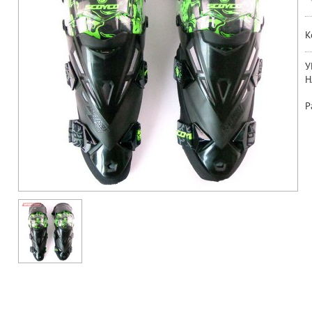
К
У
Н
Р