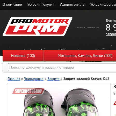
О компании
Условия покупки
Условия оплаты
Условия достав
Телеф
8 
отпра
Новинки (100)
Мотошины, Камеры, Диски (100)
Главная
»
Экипировка
»
Защита
»
Защита коленей Scoyco K12
З
g