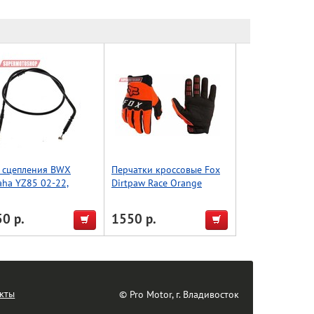
 сцепления BWX
Перчатки кроссовые Fox
ha YZ85 02-22,
Dirtpaw Race Orange
LW 22, YZ80 97-01
351912 L
2037)
0 р.
1550 р.
кты
© Pro Motor, г. Владивосток