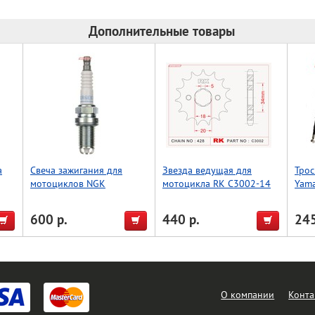
Дополнительные товары
a
Свеча зажигания для
Звезда ведущая для
Трос
мотоциклов NGK
мотоцикла RK C3002-14
Yama
BKR6EKU 6993
(JTF264-14)
YZ85
(45-
600 р.
440 р.
245
О компании
Конта