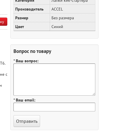
Категория
Лапки кик-стартера
Производитель
ACCEL
Размер
Без размера
ну
Цвет
Синий
Вопрос по товару
* Ваш вопрос:
T6.
не с
м
* Ваш email: