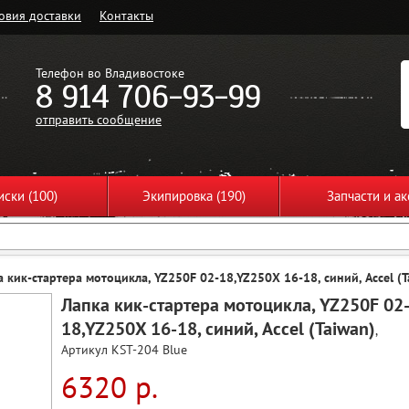
овия доставки
Контакты
Телефон во Владивостоке
8 914 706-93-99
отправить сообщение
ски (100)
Экипировка (190)
Запчасти и ак
а кик-стартера мотоцикла, YZ250F 02-18,YZ250X 16-18, синий, Accel (T
Лапка кик-стартера мотоцикла, YZ250F 02
18,YZ250X 16-18, синий, Accel (Taiwan)
,
Артикул KST-204 Blue
6320 р.