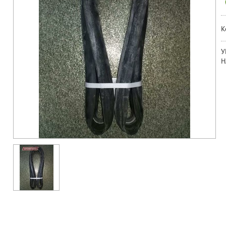
К
У
Н