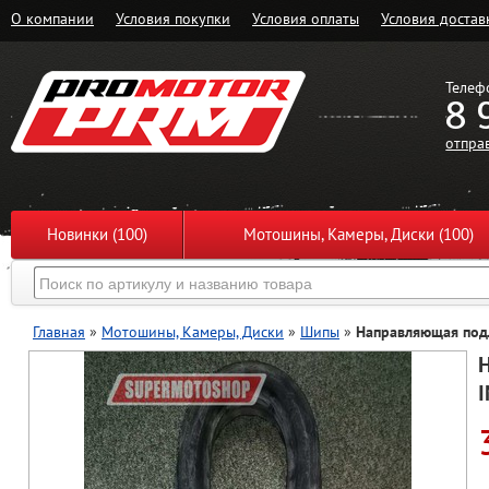
О компании
Условия покупки
Условия оплаты
Условия достав
Телеф
8 
отпра
Новинки (100)
Мотошины, Камеры, Диски (100)
Главная
»
Мотошины, Камеры, Диски
»
Шипы
»
Направляющая под
I