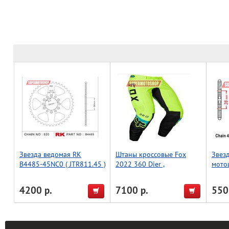
Звезда ведомая RK
Штаны кроссовые Fox
Звез
B4485-45NC0 ( JTR811.45 )
2022 360 Dier ,
мото
Салатовый/Чёрный 34
4200 р.
7100 р.
550