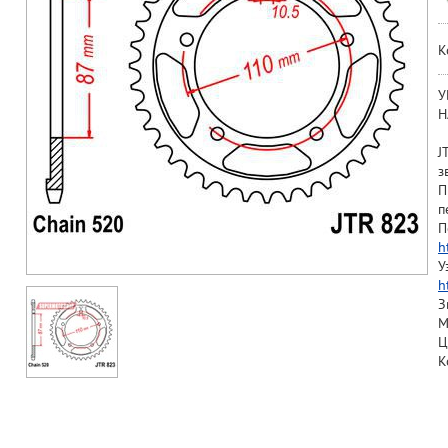
К
У
Н
J
з
П
п
П
h
У
h
З
М
Ц
К