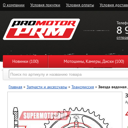
О компании
Условия покупки
Условия оплаты
Условия достав
Телеф
8 
отпра
Новинки (100)
Мотошины, Камеры, Диски (100)
Главная
»
Запчасти и аксессуары
»
Трансмиссия
»
Звезда ведомая
З
А