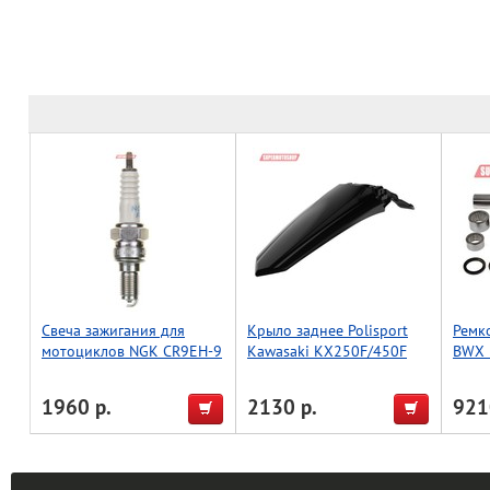
Свеча зажигания для
Крыло заднее Polisport
Ремк
мотоциклов NGK CR9EH-9
Kawasaki KX250F/450F
BWX 
7502
(черн.)
05, 
04-05
1960 р.
2130 р.
921
06 (2