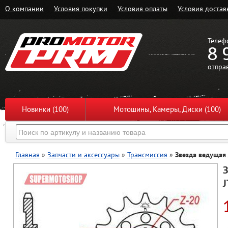
О компании
Условия покупки
Условия оплаты
Условия достав
Телеф
8 
отпра
Новинки (100)
Мотошины, Камеры, Диски (100)
Главная
»
Запчасти и аксессуары
»
Трансмиссия
»
Звезда ведущая