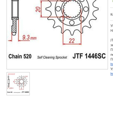
К
У
Н
J
з
П
п
П
h
У
h