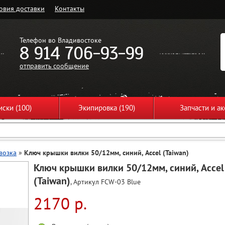
овия доставки
Контакты
Телефон во Владивостоке
8 914 706-93-99
отправить сообщение
ски (100)
Экипировка (190)
Запчасти и ак
возка
»
Ключ крышки вилки 50/12мм, синий, Accel (Taiwan)
Ключ крышки вилки 50/12мм, синий, Accel
(Taiwan)
, Артикул FCW-03 Blue
2170 р.