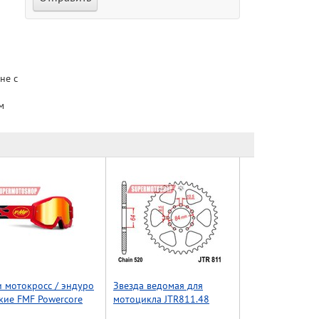
не с
м
 мотокросс / эндуро
Звезда ведомая для
кие FMF Powercore
мотоцикла JTR811.48
e Red - зеркальная/