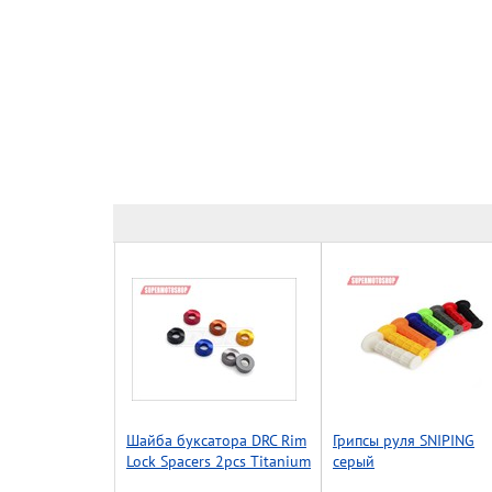
Шайба буксатора DRC Rim
Грипсы руля SNIPING
Lock Spacers 2pcs Titanium
серый