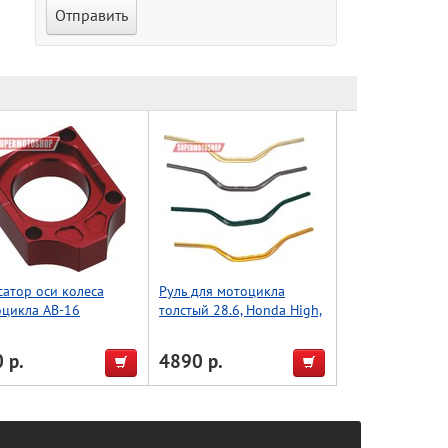
атор оси колеса
Руль для мотоцикла
оцикла AB-16
толстый 28.6, Honda High,
50/450, красный,
Accel (Taiwan) красный
l (Taiwan)
 р.
4890 р.