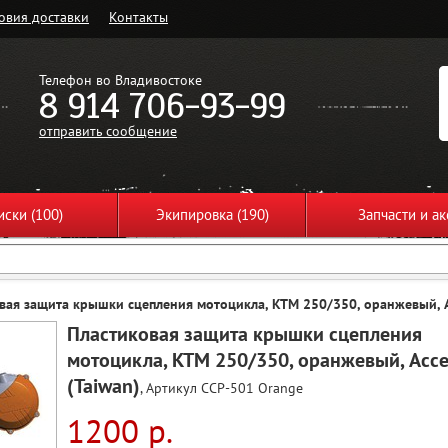
овия доставки
Контакты
Телефон во Владивостоке
8 914 706-93-99
отправить сообщение
ски (100)
Экипировка (190)
Запчасти и ак
вая защита крышки сцепления мотоцикла, KTM 250/350, оранжевый, Ac
Пластиковая защита крышки сцепления
мотоцикла, KTM 250/350, оранжевый, Acce
(Taiwan)
, Артикул CCP-501 Orange
1200 р.