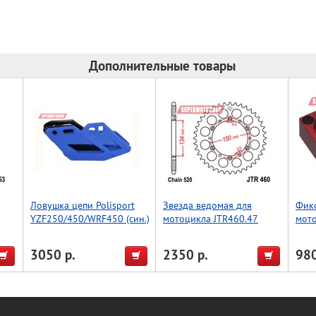
Дополнительные товары
Ловушка цепи Polisport
Звезда ведомая для
Фикс
YZF250/450/WRF450 (син.)
мотоцикла JTR460.47
мот
CRF2
Acce
3050 р.
2350 р.
980