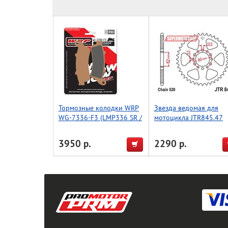
Тормозные колодки WRP
Звезда ведомая для
WG-7336-F3 (LMP336 SR /
мотоцикла JTR845.47
FDB2098 / FDB2073 /
FDB2075 / FA261 / FA281)
3950 р.
2290 р.