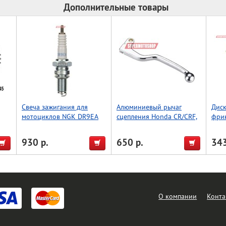
Дополнительные товары
Свеча зажигания для
Алюминиевый рычаг
Диск
мотоциклов NGK DR9EA
сцепления Honda CR/CRF,
фри
3437
Accel (Taiwan)
прок
SX 8
930 р.
650 р.
343
О компании
Конта