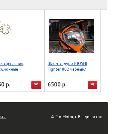
и сцепления,
Шлем эндуро KIOSHI
кционные +
Fighter 802 черный/
ладка Athena - KTM
оранжевый S
5/105 03-17
0 р.
6500 р.
кты
© Pro Motor, г. Владивосток