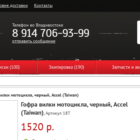
овия доставки
Контакты
Телефон во Владивостоке
8 914 706-93-99
отправить сообщение
ски (100)
Экипировка (190)
Запчасти и ак
илки мотоцикла, черный, Accel (Taiwan)
Гофра вилки мотоцикла, черный, Accel
(Taiwan)
, Артикул 18T
1520 р.