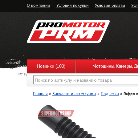
О компании
Условия покупки
Условия оплаты
Усл
Новинки (100)
Мотошины, Камеры, Ди
Главная
»
Запчасти и аксессуары
»
Подвеска
»
Гофра в