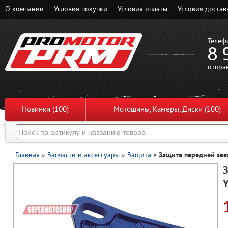
О компании
Условия покупки
Условия оплаты
Условия достав
Телеф
8 
отпра
Новинки (100)
Мотошины, Камеры, Диски (100)
Главная
»
Запчасти и аксессуары
»
Защита
»
Защита передней звез
Y