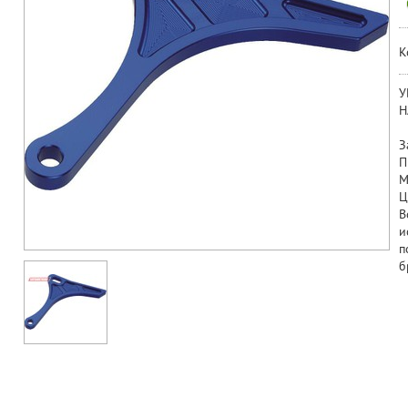
К
У
Н
З
П
М
Ц
В
и
п
б