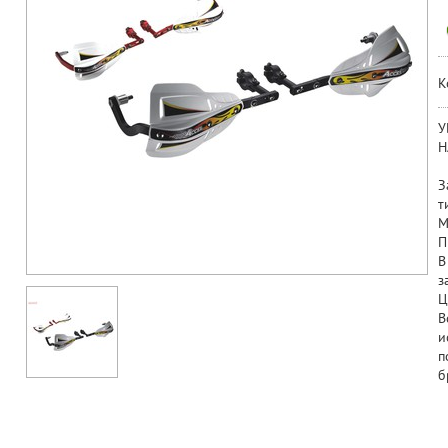
К
У
Н
З
т
М
П
В
з
Ц
В
и
п
б