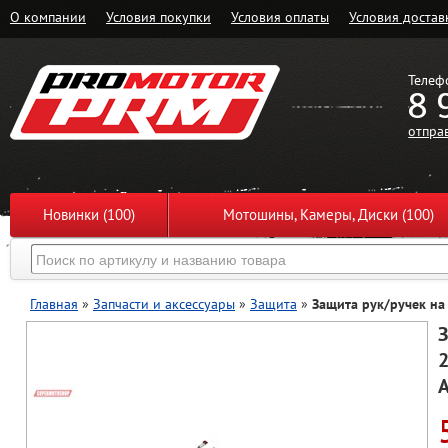
О компании
Условия покупки
Условия оплаты
Условия достав
Телеф
8 
отпра
Новинки (100)
Мотошины, Камеры, Диски (100)
Главная
»
Запчасти и аксессуары
»
Защита
»
Защита рук/ручек на 
З
2
A