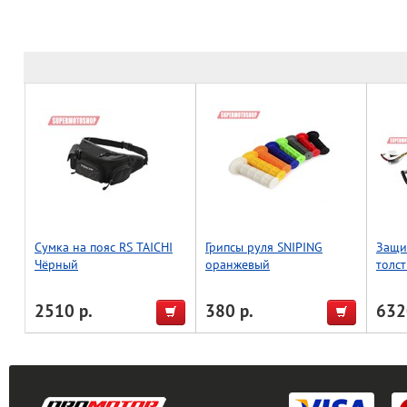
Сумка на пояс RS TAICHI
Грипсы руля SNIPING
Защи
Чёрный
оранжевый
толс
28.6 
изогн
2510 р.
380 р.
632
(Taiw