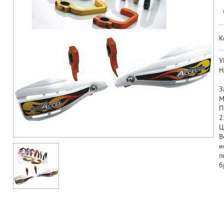
К
У
Н
З
М
П
2
Ц
В
и
п
б