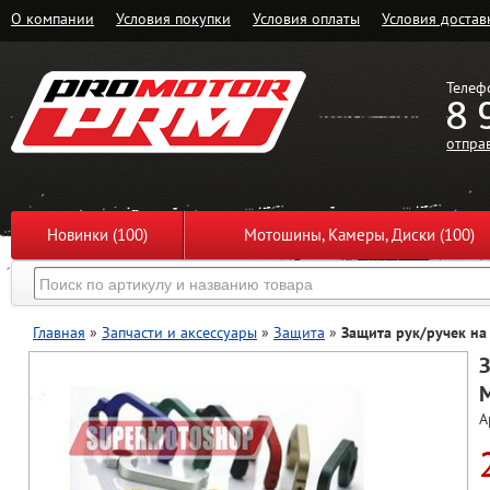
О компании
Условия покупки
Условия оплаты
Условия достав
Телеф
8 
отпра
Новинки (100)
Мотошины, Камеры, Диски (100)
Главная
»
Запчасти и аксессуары
»
Защита
»
Защита рук/ручек на 
З
М
А