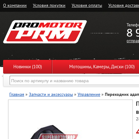
О компании
Условия покупки
Условия оплаты
Условия достав
Телеф
8 
отпра
Новинки (100)
Мотошины, Камеры, Диски (100)
Главная
»
Запчасти и аксессуары
»
Управление
»
Переходник адапт
П
в
2