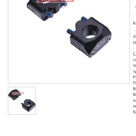
К
У
Н
С
т
У
т
Р
П
В
В
и
п
б