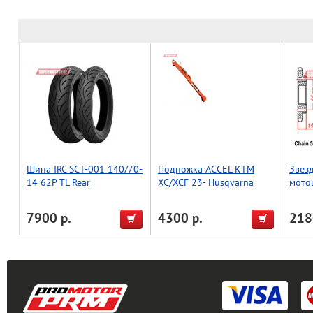
Шина IRC SCT-001 140/70-
Подножка ACCEL KTM
Звез
14 62P TL Rear
XC/XCF 23- Husqvarna
мото
FX/TX 23- A46003023044
Оранжевая
7900 р.
4300 р.
218