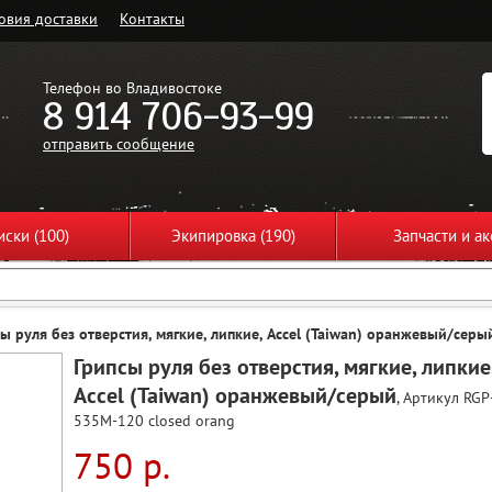
овия доставки
Контакты
Телефон во Владивостоке
8 914 706-93-99
отправить сообщение
ски (100)
Экипировка (190)
Запчасти и ак
сы руля без отверстия, мягкие, липкие, Accel (Taiwan) оранжевый/серы
Грипсы руля без отверстия, мягкие, липкие
Accel (Taiwan) оранжевый/серый
, Артикул RGP
535M-120 closed orang
750 р.