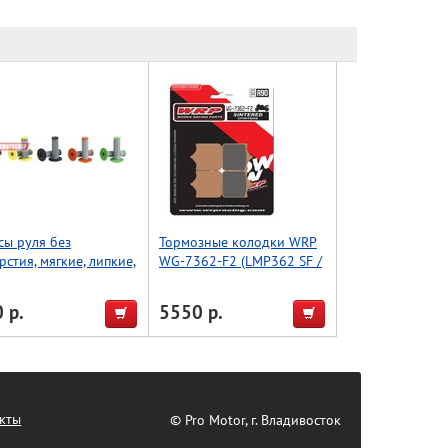
сы руля без
Тормозные колодки WRP
рстия, мягкие, липкие,
WG-7362-F2 (LMP362 SF /
l (Taiwan) красный/
LMP362 SFP / FDB2120 /
ый
FDB2215)
 р.
5550 р.
кты
© Pro Motor, г. Владивосток