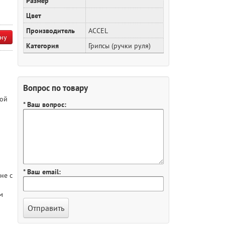
Размер
Цвет
Производитель
ACCEL
ну
Категория
Грипсы (ручки руля)
Вопрос по товару
вой
* Ваш вопрос:
* Ваш email:
не с
м