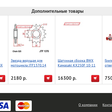
Дополнительные товары
Звезда ведущая для
Шатунная сборка BWX
Грип
IX
мотоцикла JTF1370.14
Kawasaki KX250F 10-11
отве
Acce
сер
2180 р.
16300 р.
750
О компании
Конта