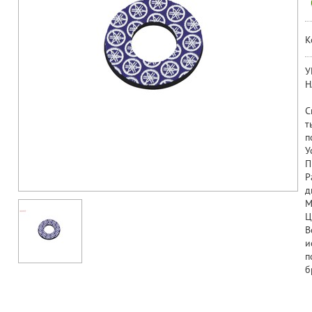
К
У
Н
С
т
п
У
П
Р
д
М
Ц
В
и
п
б