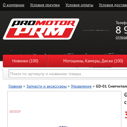
О компании
Условия покупки
Условия оплаты
Условия достав
Телеф
8 
отпра
Новинки (100)
Мотошины, Камеры, Диски (100)
Главная
»
Запчасти и аксессуары
»
Управление
»
GD-01 Смягчители
G