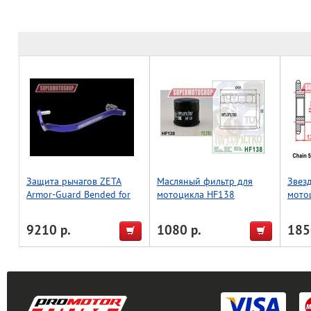
Защита рычагов ZETA
Масляный фильтр для
Звез
Armor-Guard Bended for
мотоцикла HF138
мото
22.2mmBar Blue
9210 р.
1080 р.
185