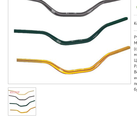
К
Р
М
(
м
Ц
Р
В
и
п
б