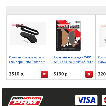
Комплект из ловушки и
Тормозные колодки WRP
Колпа
слайдера цепи Polisport
WG-7368-F8 (LMP368 SM /
(Taiw
RMZ252 (черн.)
FDB2156 / FDB2126 /
FA319)
2510 р.
3190 р.
220