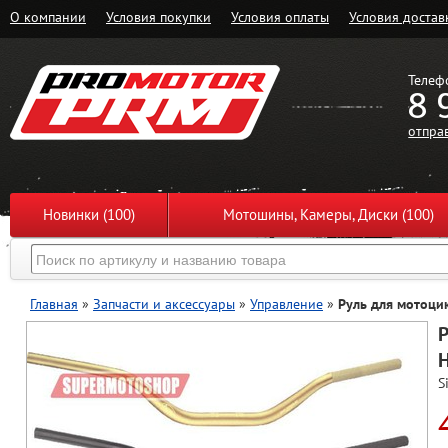
О компании
Условия покупки
Условия оплаты
Условия достав
Телеф
8 
отпра
Новинки (100)
Мотошины, Камеры, Диски (100)
Главная
»
Запчасти и аксессуары
»
Управление
»
Руль для мотоцик
Р
H
S