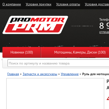
О компании
Условия покупки
Условия оплаты
Условия достав
Телеф
8 
отпра
Новинки (100)
Мотошины, Камеры, Диски (100)
Главная
»
Запчасти и аксессуары
»
Управление
»
Руль для мотоцик
Р
A