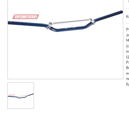
К
Р
э
М
(
м
Ц
Р
В
и
п
б