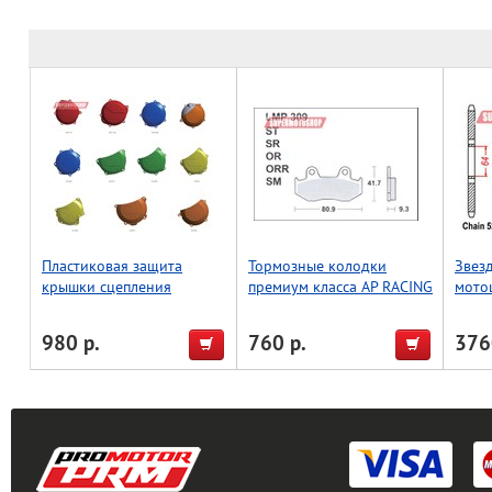
Пластиковая защита
Тормозные колодки
Звез
крышки сцепления
премиум класса AP RACING
мото
мотоцикла, CRF450R,
(BREMBO) AP-LMP309 SM
красный, Accel (Taiwan)
980 р.
760 р.
376