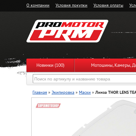
О компании
Условия покупки
Условия оплаты
Усл
Новинки (100)
Мотошины, Камеры, Ди
Главная
»
Экипировка
»
Маски
»
Линза THOR LENS TE