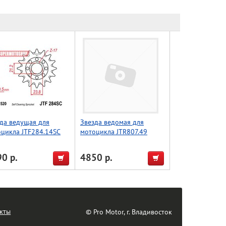
да ведущая для
Звезда ведомая для
цикла JTF284.14SC
мотоцикла JTR807.49
0 р.
4850 р.
кты
© Pro Motor, г. Владивосток