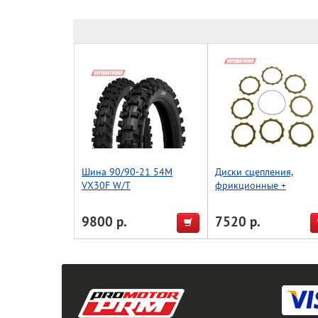
Шина 90/90-21 54M
Диски сцепления,
VX30F W/T
фрикционные +
прокладка Athena - Ho
CRF 450 R 2011-16
9800 р.
7520 р.