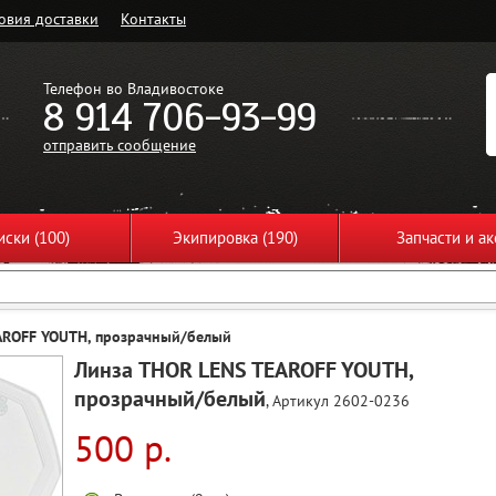
овия доставки
Контакты
Телефон во Владивостоке
8 914 706-93-99
отправить сообщение
ски (100)
Экипировка (190)
Запчасти и ак
AROFF YOUTH, прозрачный/белый
Линза THOR LENS TEAROFF YOUTH,
прозрачный/белый
, Артикул 2602-0236
500 р.