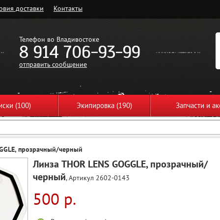
овия доставки
Контакты
Телефон во Владивостоке
8 914 706-93-99
отправить сообщение
ски (100)
Экипировка (190)
Запчасти и ак
GGLE, прозрачный/черный
Линза THOR LENS GOGGLE, прозрачный/
черный
, Артикул 2602-0143
500 р.