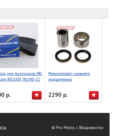
ра для мотоцикла IRC
Ремкомплект нижнего
ube 80/100, 90/90-21
подшипника
амортизатора BWX Suzuki
DRZ400 00-22, DRZ125
0 р.
2290 р.
03-21 (29-5024)
кты
© Pro Motor, г. Владивосток