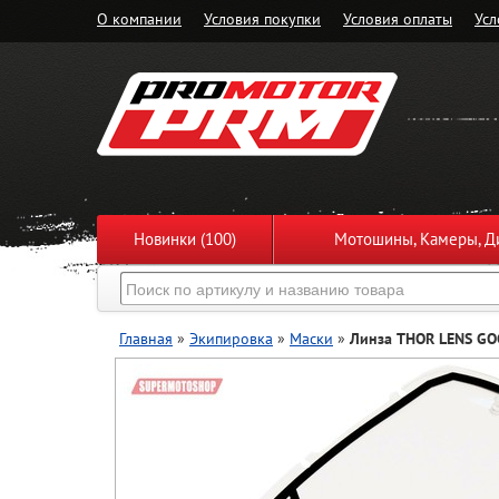
О компании
Условия покупки
Условия оплаты
Усл
Новинки (100)
Мотошины, Камеры, Ди
Главная
»
Экипировка
»
Маски
»
Линза THOR LENS GO