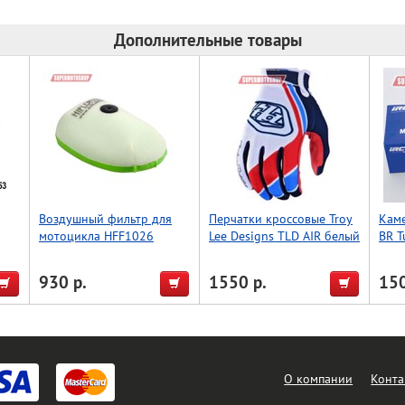
Дополнительные товары
Воздушный фильтр для
Перчатки кроссовые Troy
Каме
мотоцикла HFF1026
Lee Designs TLD AIR белый
BR T
L
TR4
930 р.
1550 р.
150
О компании
Конта