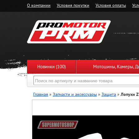
О компании
Условия покупки
Условия оплаты
Усл
Новинки (100)
Мотошины, Камеры, Ди
Главная
»
Запчасти и аксессуары
»
Защита
»
Лопухи Z