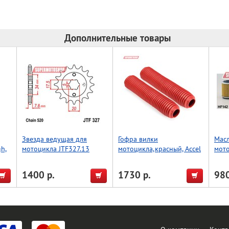
Дополнительные товары
Звезда ведущая для
Гофра вилки
Мас
gh,
мотоцикла JTF327.13
мотоцикла,красный, Accel
мот
(Taiwan)
1400 р.
1730 р.
980