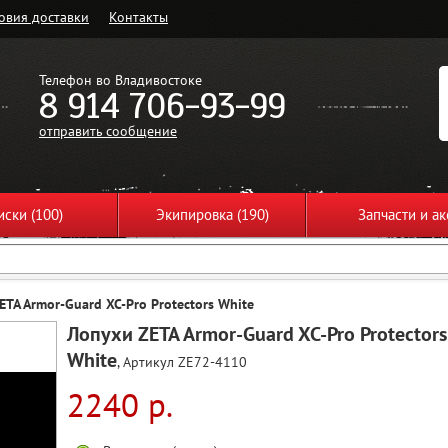
овия доставки
Контакты
Телефон во Владивостоке
8 914 706-93-99
отправить сообщение
ски (100)
Экипировка (190)
Запчасти и ак
ETA Armor-Guard XC-Pro Protectors White
Лопухи ZETA Armor-Guard XC-Pro Protectors
White
, Артикул ZE72-4110
2240 р.