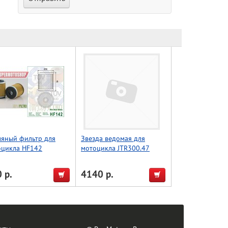
ляный фильтр для
Звезда ведомая для
оцикла HF142
мотоцикла JTR300.47
 р.
4140 р.