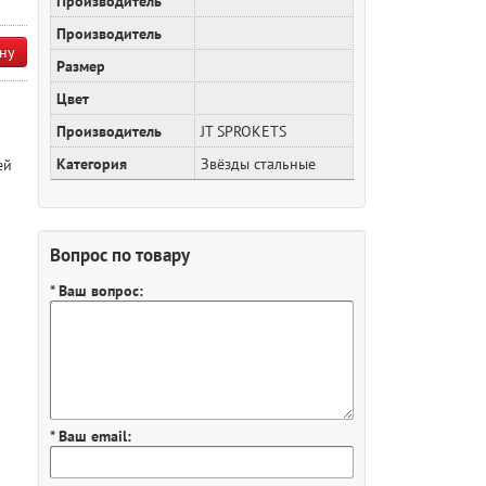
Производитель
Производитель
ну
Размер
Цвет
Производитель
JT SPROKETS
Категория
Звёзды стальные
ей
Вопрос по товару
* Ваш вопрос:
* Ваш email: