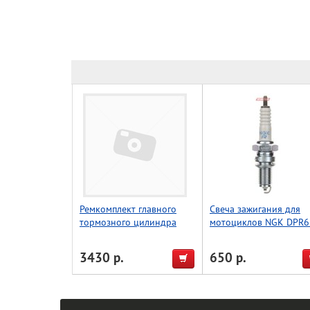
Ремкомплект главного
Свеча зажигания для
тормозного цилиндра
мотоциклов NGK DPR6
WRP KTM SX65 09-20
9 5531
SX85 04-20 18-1102
3430 р.
650 р.