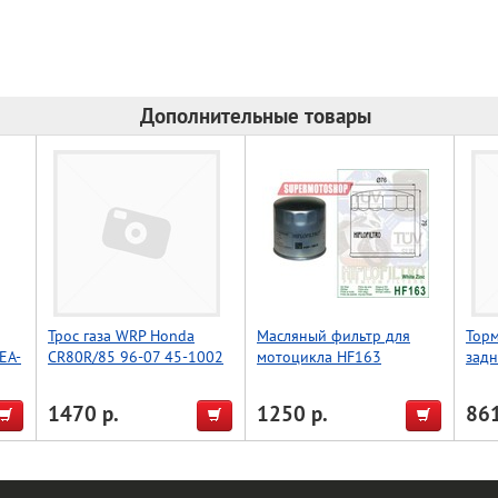
Дополнительные товары
Трос газа WRP Honda
Масляный фильтр для
Торм
EA-
CR80R/85 96-07 45-1002
мотоцикла HF163
задн
011
1470 р.
1250 р.
861