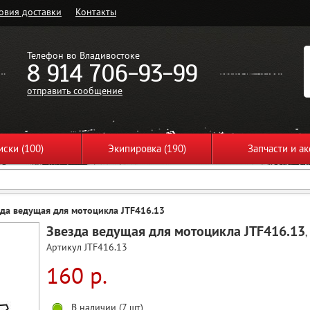
овия доставки
Контакты
Телефон во Владивостоке
8 914 706-93-99
отправить сообщение
ски (100)
Экипировка (190)
Запчасти и ак
зда ведущая для мотоцикла JTF416.13
Звезда ведущая для мотоцикла JTF416.13
,
Артикул JTF416.13
160 р.
В наличии (7 шт)