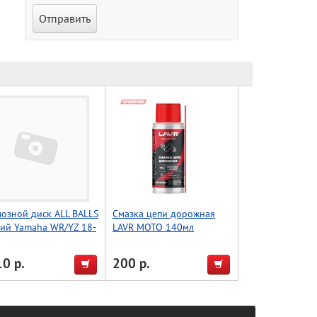
озной диск ALL BALLS
Смазка цепи дорожная
ий Yamaha WR/YZ 18-
LAVR MOTO 140мл
1
0 р.
200 р.