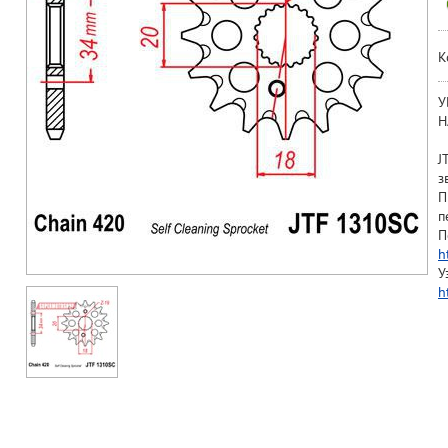
К
У
Н
J
з
П
п
П
h
У
h