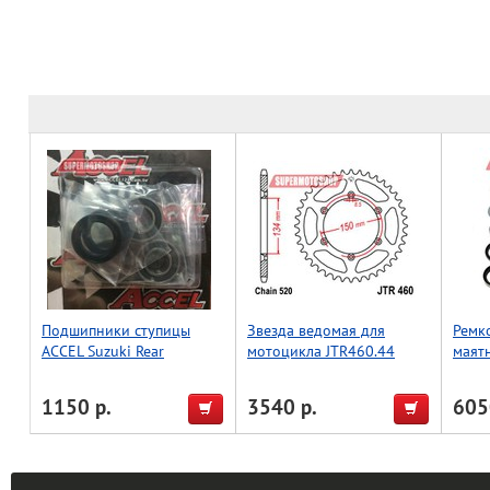
Подшипники ступицы
Звезда ведомая для
Ремк
ACCEL Suzuki Rear
мотоцикла JTR460.44
маят
RM125/250 1995-1999
03-22
20-22
1150 р.
3540 р.
605