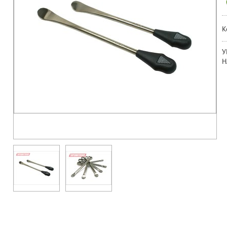
К
У
Н