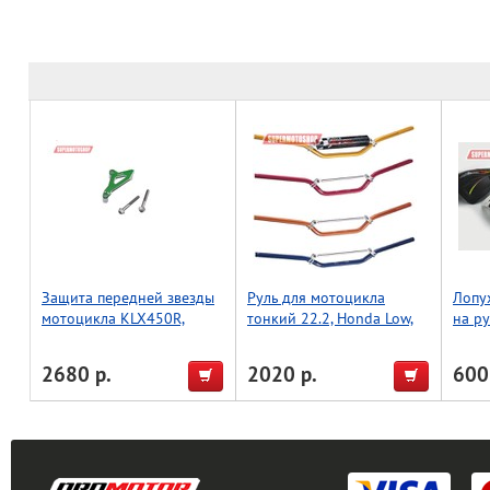
Защита передней звезды
Руль для мотоцикла
Лопу
мотоцикла KLX450R,
тонкий 22.2, Honda Low,
на ру
зеленый, Accel (Taiwan)
Accel (Taiwan) зеленый
эндур
(Taiw
2680 р.
2020 р.
600