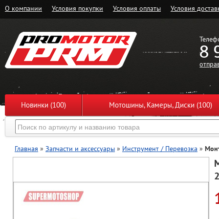
О компании
Условия покупки
Условия оплаты
Условия достав
Телеф
8 
отпра
Новинки (100)
Мотошины, Камеры, Диски (100)
Главная
»
Запчасти и аксессуары
»
Инструмент / Перевозка
»
Монт
М