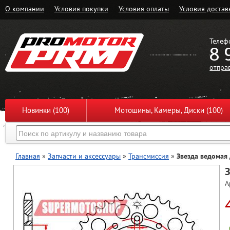
О компании
Условия покупки
Условия оплаты
Условия достав
Телеф
8 
отпра
Новинки (100)
Мотошины, Камеры, Диски (100)
Главная
»
Запчасти и аксессуары
»
Трансмиссия
»
Звезда ведомая
З
А