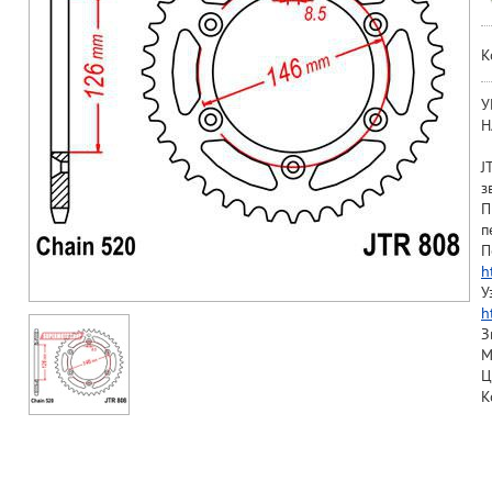
К
У
Н
J
з
П
п
П
h
У
h
З
М
Ц
К