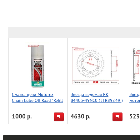
Смазка цепи Motorex
Звезда ведомая RK
Звез
Chain Lube Off Road "Refill
B4403-49NC0 ( JTR897.49 )
мото
ME" - 56мл.
1000 р.
4630 р.
523