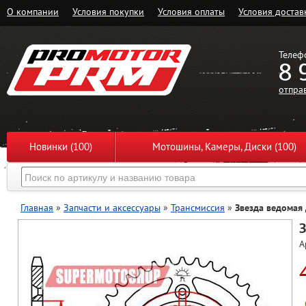
О компании
Условия покупки
Условия оплаты
Условия достав
Телеф
8 
отпра
Новинки (100)
Мотошины, Камеры, Диски (100)
Главная
»
Запчасти и аксессуары
»
Трансмиссия
»
Звезда ведомая
З
А