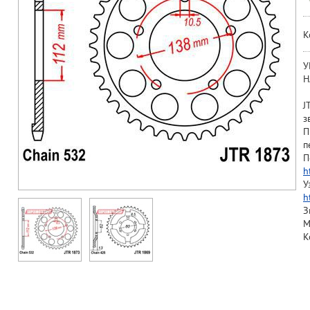
К
У
Н
J
з
П
п
П
h
У
h
З
М
К