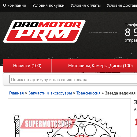
О компании
Условия покупки
Условия оплаты
Условия достав
Телеф
8 
отпра
Новинки (100)
Мотошины, Камеры, Диски (100)
Главная
»
Запчасти и аксессуары
»
Трансмиссия
»
Звезда ведомая
З
А