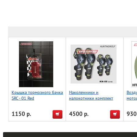
Крышка тормозного бачка
Наколенники и
Возд
SRC - 01 Red
налокотники комплект
мото
Wolf KN06 / KN06H
1150 р.
4500 р.
930