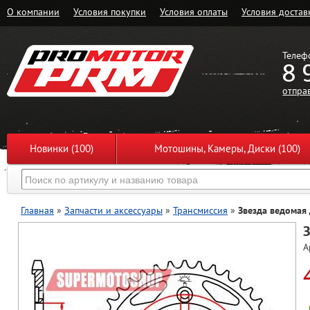
О компании
Условия покупки
Условия оплаты
Условия достав
Телеф
8 
отпра
Новинки (100)
Мотошины, Камеры, Диски (100)
Главная
»
Запчасти и аксессуары
»
Трансмиссия
»
Звезда ведомая
З
А