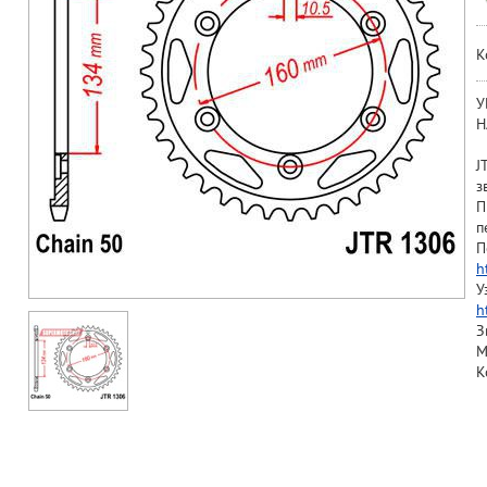
К
У
Н
J
з
П
п
П
h
У
h
З
М
К