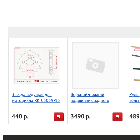
Звезда ведущая для
Верхний-нижний
Руль
мотоцикла RK C3039-13
подшипник заднего
толст
(JTF1263-13)
амортизатора WRP 29-
High,
1002
440 р.
3490 р.
489