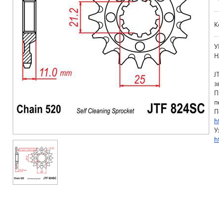
К
У
Н
J
з
П
п
П
h
У
h