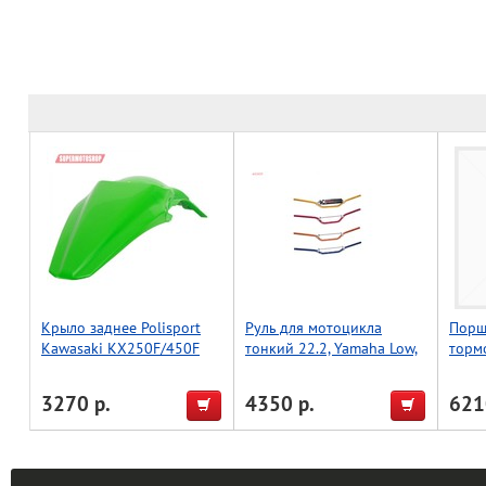
Крыло заднее Polisport
Руль для мотоцикла
Порш
Kawasaki KX250F/450F
тонкий 22.2, Yamaha Low,
торм
(зелен.)
Accel (Taiwan) зеленый
к-кт
3270 р.
4350 р.
621