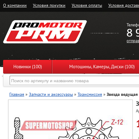
О компании
Условия покупки
Условия оплаты
Условия достав
Телеф
8 
отпра
Новинки (100)
Мотошины, Камеры, Диски (100)
Главная
»
Запчасти и аксессуары
»
Трансмиссия
»
Звезда ведущая
З
А